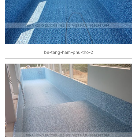
be-tang-ham–phu-tho-2