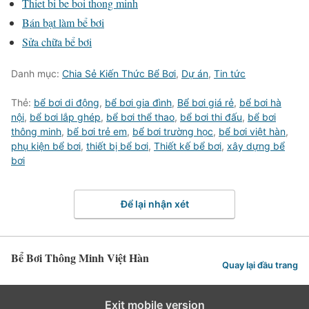
Thiet bi be boi thong minh
Bán bạt làm bể bơi
Sửa chữa bể bơi
Danh mục:
Chia Sẻ Kiến Thức Bể Bơi
,
Dự án
,
Tin tức
Thẻ:
bể bơi di động
,
bể bơi gia đình
,
Bể bơi giá rẻ
,
bể bơi hà
nội
,
bể bơi lắp ghép
,
bể bơi thể thao
,
bể bơi thi đấu
,
bể bơi
thông minh
,
bể bơi trẻ em
,
bể bơi trường học
,
bể bơi việt hàn
,
phụ kiện bể bơi
,
thiết bị bể bơi
,
Thiết kế bể bơi
,
xây dựng bể
bơi
Để lại nhận xét
Bể Bơi Thông Minh Việt Hàn
Quay lại đầu trang
Exit mobile version