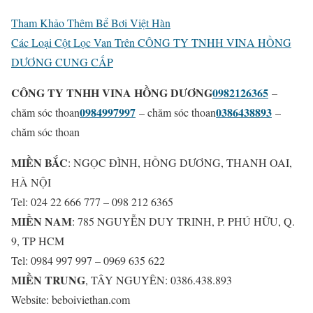
Tham Khảo Thêm Bể Bơi Việt Hàn
Các Loại Cột Lọc Van Trên CÔNG TY TNHH VINA HỒNG
DƯƠNG CUNG CẤP
CÔNG TY TNHH VINA HỒNG DƯƠNG
0982126365
–
0984997997
0386438893
chăm sóc thoan
– chăm sóc thoan
–
chăm sóc thoan
MIỀN BẮC
: NGỌC ĐÌNH, HỒNG DƯƠNG, THANH OAI,
HÀ NỘI
Tel: 024 22 666 777 – 098 212 6365
MIỀN NAM
: 785 NGUYỄN DUY TRINH, P. PHÚ HỮU, Q.
9, TP HCM
Tel: 0984 997 997 – 0969 635 622
MIỀN TRUNG
, TÂY NGUYÊN: 0386.438.893
Website: beboiviethan.com