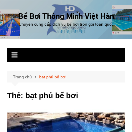
Chuyển
đến
Bể Bơi Thông Minh Việt Hàn
phần
Chuyên cung cấp dịch vụ bể bơi trọn gói toàn quốc
nội
dung
Trang chủ
bạt phủ bể bơi
Thẻ:
bạt phủ bể bơi