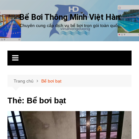
Chuyển
đến
Bể Bơi Thông Minh Việt Hàn
phần
Chuyên cung cấp dịch vụ bể bơi trọn gói toàn quốc
nội
dung
Trang chủ
Bể bơi bạt
Thẻ:
Bể bơi bạt