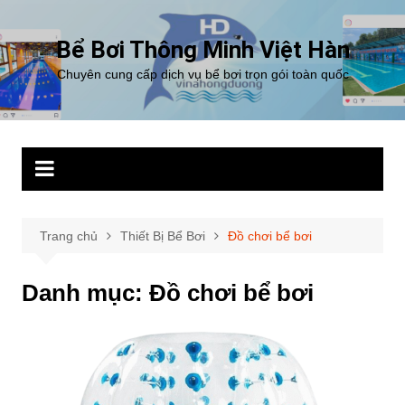
Chuyển
đến
Bể Bơi Thông Minh Việt Hàn
phần
Chuyên cung cấp dịch vụ bể bơi trọn gói toàn quốc
nội
dung
Trang chủ
Thiết Bị Bể Bơi
Đồ chơi bể bơi
Danh mục:
Đồ chơi bể bơi