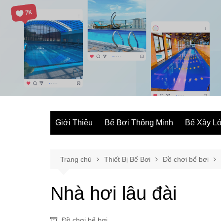
Chuyển
đến
phần
nội
dung
Giới Thiệu
Bể Bơi Thông Minh
Bể Xây Ló
Trang chủ
Thiết Bị Bể Bơi
Đồ chơi bể bơi
Nhà hơi lâu đài
Đồ chơi bể bơi