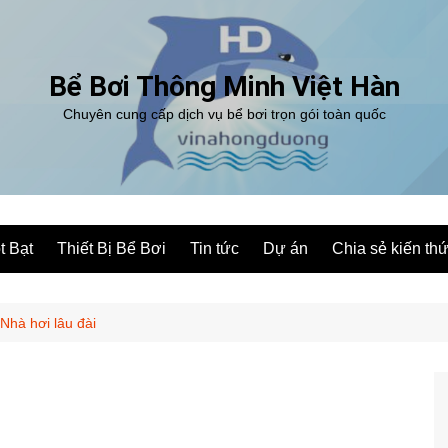
Bể Bơi Thông Minh Việt Hàn
Chuyên cung cấp dịch vụ bể bơi trọn gói toàn quốc
t Bạt
Thiết Bị Bể Bơi
Tin tức
Dự án
Chia sẻ kiến th
Nhà hơi lâu đài