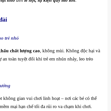
nhật nhỏ
đến
lễ hội, sự kiện quy mô lớn
.
đài
ho trẻ nhỏ
hẩu chất lượng cao
, không mùi. Không độc hại và
 an toàn tuyệt đối khi trẻ em nhún nhảy, leo trèo
 tưởng
 không gian vui chơi linh hoạt – nơi các bé có thể
mềm mại hạn chế tối đa rủi ro va chạm khi chơi.