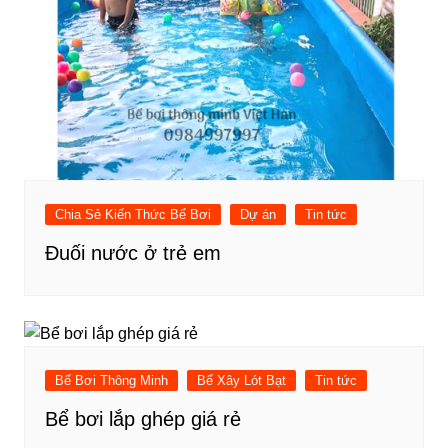
Chia Sẻ Kiến Thức Bể Bơi
Dự án
Tin tức
Đuối nước ở trẻ em
Bể Bơi Thông Minh
Bể Xây Lót Bạt
Tin tức
Bể bơi lắp ghép giá rẻ