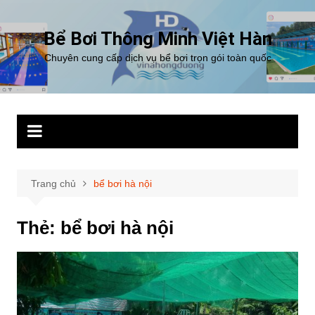
Chuyển
đến
Bể Bơi Thông Minh Việt Hàn
phần
Chuyên cung cấp dịch vụ bể bơi trọn gói toàn quốc
nội
dung
Trang chủ
bể bơi hà nội
Thẻ:
bể bơi hà nội