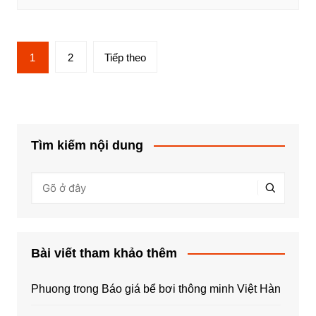
Điều
1
2
Tiếp theo
hướng
bài
viết
Tìm kiếm nội dung
Bài viết tham khảo thêm
Phuong
trong
Báo giá bể bơi thông minh Việt Hàn