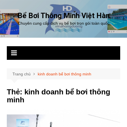
Chuyển
đến
Bể Bơi Thông Minh Việt Hàn
phần
Chuyên cung cấp dịch vụ bể bơi trọn gói toàn quốc
nội
dung
Trang chủ
kinh doanh bể bơi thông minh
Thẻ:
kinh doanh bể bơi thông
minh