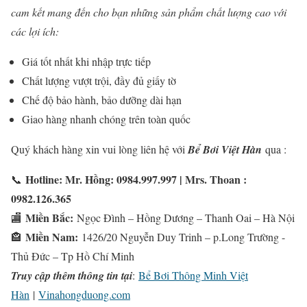
cam kết mang đến cho bạn những sản phẩm chất lượng cao với
các lợi ích:
Giá tốt nhất khi nhập trực tiếp
Chất lượng vượt trội, đầy đủ giấy tờ
Chế độ bảo hành, bảo dưỡng dài hạn
Giao hàng nhanh chóng trên toàn quốc
Quý khách hàng xin vui lòng liên hệ với
Bể Bơi Việt Hàn
qua :
Hotline: Mr. Hồng: 0984.997.997 | Mrs. Thoan :
📞
0982.126.365
Miền Bắc:
🏬
Ngọc Đình – Hồng Dương – Thanh Oai – Hà Nội
Miền Nam:
🏤
1426/20 Nguyễn Duy Trinh – p.Long Trường -
Thủ Đức – Tp Hồ Chí Minh
Truy cập thêm thông tin tại
:
Bể Bơi Thông Minh Việt
Hàn
|
Vinahongduong.com