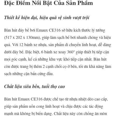
Đặc Điểm Nổi Bật Của Sản Phẩm
Thiết kế hiện đại, hiệu quả vệ sinh vượt trội
Bàn hút đáy bể bơi Emaux CE316 sở hữu kích thước lý tưởng
(517 x 202 x 130mm), giúp làm sạch bể bơi nhanh chóng và hiệu
quả. Với 12 bánh xe nhựa, sản phẩm di chuyển linh hoạt, dễ dàng
dưới đáy bể. Đặc biệt, 6 bánh xe xoay 360° giúp thiết bị tiếp cận
mọi góc cạnh, kể cả những khu vực khó tiếp cận nhất. Bàn hút
còn được trang bị thêm 2 cạnh chổi cọ ở bên, tối ưu khả năng làm
sạch những cặn bẩn cứng đầu.
Chất liệu siêu bền, tuổi thọ cao
Bàn hút Emaux CE316 được chế tạo từ nhựa nhiệt dẻo cao cấp,
giúp sản phẩm uốn cong linh hoạt và chịu được các tác động
mạnh mà không bị biến dạng. Chất liệu này còn chống ăn mòn