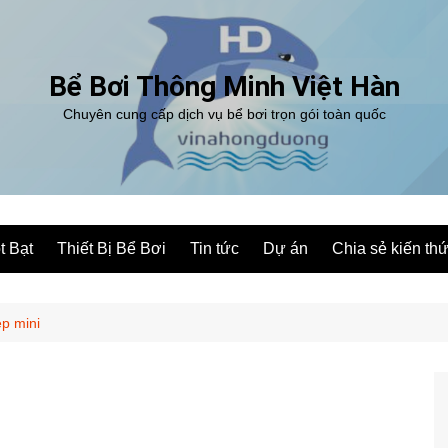
Bể Bơi Thông Minh Việt Hàn
Chuyên cung cấp dịch vụ bể bơi trọn gói toàn quốc
t Bạt
Thiết Bị Bể Bơi
Tin tức
Dự án
Chia sẻ kiến th
ép mini
i