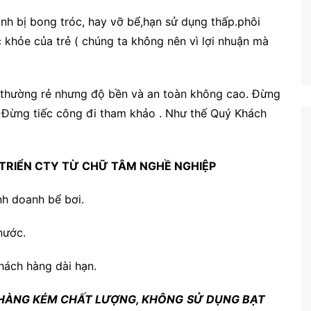
h bị bong tróc, hay vỡ bể,hạn sử dụng thấp.phôi
khỏe của trẻ ( chúng ta không nên vì lợi nhuận mà
á thường rẻ nhưng độ bền và an toàn không cao. Đừng
 Đừng tiếc công đi tham khảo . Như thế Quý Khách
TRIỂN CTY TỪ CHỮ TÂM NGHỀ NGHIỆP
nh doanh bể bơi.
nước.
khách hàng dài hạn.
 HÀNG KÉM CHẤT LƯỢNG, KHÔNG
SỬ DỤNG BẠT