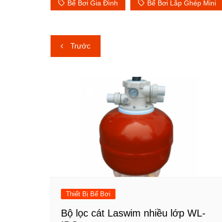
Bể Bơi Gia Đình
Bể Bơi Lắp Ghép Mini
Điều
Trước
hướng
bài
viết
Thiết Bị Bể Bơi
Bộ lọc cát Laswim nhiều lớp WL-