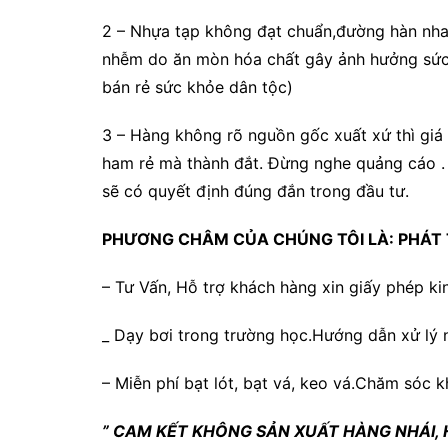
2 – Nhựa tạp không đạt chuẩn,đường hàn nhan
nhễm do ăn mòn hóa chất gây ảnh hưởng sức 
bán rẻ sức khỏe dân tộc)
3 – Hàng không rõ nguồn gốc xuất xứ thì gi
ham rẻ mà thành đắt. Đừng nghe quảng cáo .
sẽ có quyết định đúng đắn trong đầu tư.
PHƯƠNG CHÂM CỦA CHÚNG TÔI LÀ: PHÁT 
– Tư Vấn, Hỗ trợ khách hàng xin giấy phép ki
_ Dạy bơi trong trường học.Hướng dẫn xử lý 
– Miễn phí bạt lót, bạt vá, keo vá.Chăm sóc 
” CAM KẾT KHÔNG SẢN XUẤT HÀNG NHÁI,