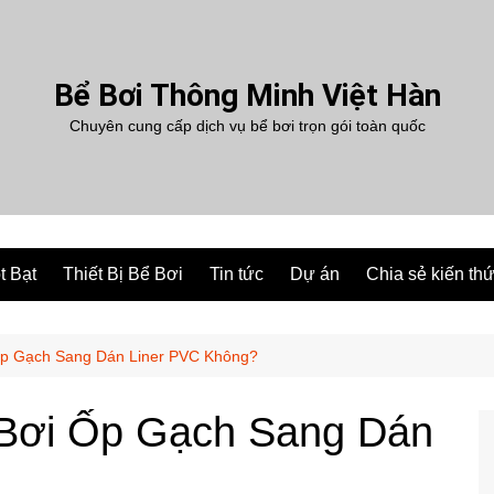
Bể Bơi Thông Minh Việt Hàn
Chuyên cung cấp dịch vụ bể bơi trọn gói toàn quốc
t Bạt
Thiết Bị Bể Bơi
Tin tức
Dự án
Chia sẻ kiến th
Ốp Gạch Sang Dán Liner PVC Không?
 Bơi Ốp Gạch Sang Dán