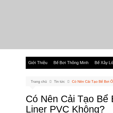
Chuyển
đến
phần
nội
dung
Giới Thiệu
Bể Bơi Thông Minh
Bể Xây Ló
Trang chủ
Tin tức
Có Nên Cải Tạo Bể Bơi 
Có Nên Cải Tạo Bể
Liner PVC Không?