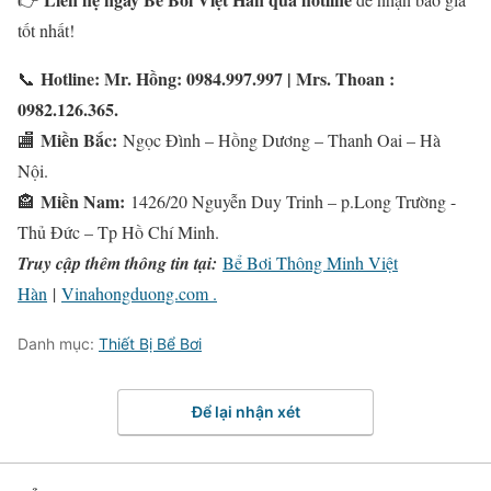
tốt nhất!
Hotline: Mr. Hồng: 0984.997.997 | Mrs. Thoan :
📞
0982.126.365.
Miền Bắc:
🏬
Ngọc Đình – Hồng Dương – Thanh Oai – Hà
Nội.
Miền Nam:
🏤
1426/20 Nguyễn Duy Trinh – p.Long Trường -
Thủ Đức – Tp Hồ Chí Minh.
Truy cập thêm thông tin tại:
Bể Bơi Thông Minh Việt
Hàn
|
Vinahongduong.com .
Danh mục:
Thiết Bị Bể Bơi
Để lại nhận xét