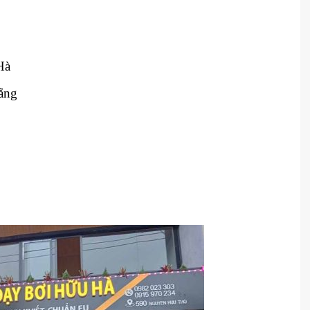
Hà
ẵng