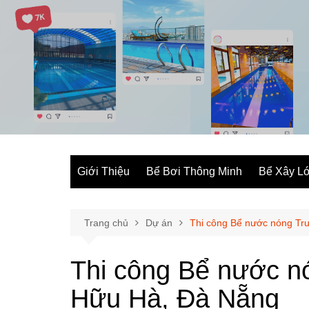
Chuyển
đến
phần
nội
dung
Giới Thiệu
Bể Bơi Thông Minh
Bể Xây Ló
Trang chủ
Dự án
Thi công Bể nước nóng Tr
Thi công Bể nước n
Hữu Hà, Đà Nẵng