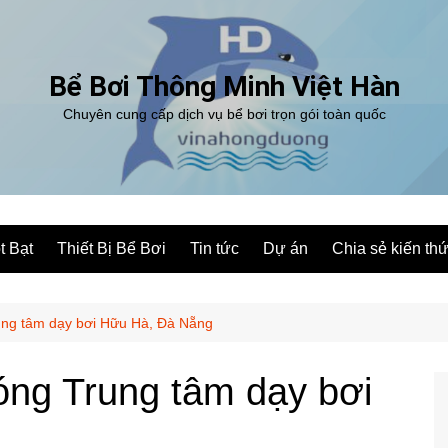
Bể Bơi Thông Minh Việt Hàn
Chuyên cung cấp dịch vụ bể bơi trọn gói toàn quốc
t Bạt
Thiết Bị Bể Bơi
Tin tức
Dự án
Chia sẻ kiến th
ung tâm dạy bơi Hữu Hà, Đà Nẵng
óng Trung tâm dạy bơi