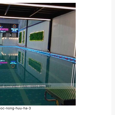
uoc-nong-huu-ha-3