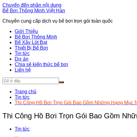
Chuyển đến phần nội dung
Bể Bơi Thông Minh Việt Hàn
Chuyên cung cấp dịch vụ bể bơi trọn gói toàn quốc
Giới Thiệu
Bể Bơi Thông Minh
Bể Xây Lót Bạt
Thiết Bị Bể Bơi
Tin tức
Dự án
Chia sẻ kiến thức bể bơi
Liên hệ
Trang chủ
Tin tức
Thi Công Hồ Bơi Trọn Gói Bao Gồm Những Hạng Mục 
Thi Công Hồ Bơi Trọn Gói Bao Gồm Nhữ
Tin tức