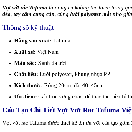
Vợt vớt rác Tafuma
là dụng cụ không thể thiếu trong quá
dẻo
,
tay cầm cứng cáp
, cùng
lưới polyester mắt nhỏ
giúp
Thông số kỹ thuật:
Hãng sản xuất:
Tafuma
Xuất xứ:
Việt Nam
Màu sắc:
Xanh da trời
Chất liệu:
Lưới polyester, khung nhựa PP
Kích thước:
Rộng 20cm, dài 40–45cm
Ưu điểm:
Cấu trúc vững chắc, dễ thao tác, bền bỉ th
Cấu Tạo Chi Tiết Vợt Vớt Rác Tafuma Vi
Vợt vớt rác Tafuma được thiết kế tối ưu với cấu tạo gồm