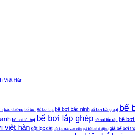
nh Việt Hàn
bể 
bể bơi bắc ninh
bảo dưỡng bể bơi
bể bơi bằng bạt
nh
Bể bơi bạt
bể bơi lắp ghép
oanh
bể bơi
bể bơi lót bạt
bể bơi lắp ráp
i việt hàn
cột lọc cát
giá bể bơi t
cột lọc cát van trên
giá bể bơi di động