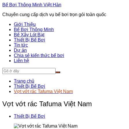
Chuyển
Bể Bơi Thông Minh Việt Hàn
đến
Chuyên cung cấp dịch vụ bể bơi trọn gói toàn quốc
phần
nội
Giới Thiệu
dung
Bể Bơi Thông Minh
Bể Xây Lót Bạt
Thiết Bị Bể Bơi
Tin tức
Dự án
Chia sẻ kiến thức bể bơi
Liên hệ
Trang chủ
Thiết Bị Bể Bơi
Vợt vớt rác Tafuma Việt Nam
Vợt vớt rác Tafuma Việt Nam
Thiết Bị Bể Bơi