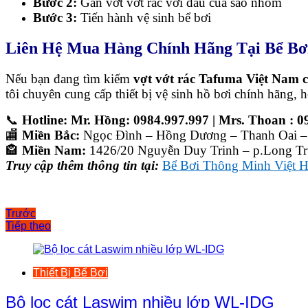
Bước 2:
Gắn vớt vớt rác với đầu của sào nhôm
Bước 3:
Tiến hành vệ sinh bể bơi
Liên Hệ Mua Hàng Chính Hãng Tại Bể Bơi
Nếu bạn đang tìm kiếm
vợt vớt rác Tafuma Việt Nam 
tôi chuyên cung cấp thiết bị vệ sinh hồ bơi chính hãng, h
📞
Hotline: Mr. Hồng: 0984.997.997 | Mrs. Thoan : 0
🏬
Miền Bắc:
Ngọc Đình – Hồng Dương – Thanh Oai –
🏤
Miền Nam:
1426/20 Nguyễn Duy Trinh – p.Long Tr
Truy cập thêm thông tin tại:
Bể Bơi Thông Minh Việt 
Điều
Trước
Tiếp theo
hướng
bài
viết
Thiết Bị Bể Bơi
Bộ lọc cát Laswim nhiều lớp WL-IDG