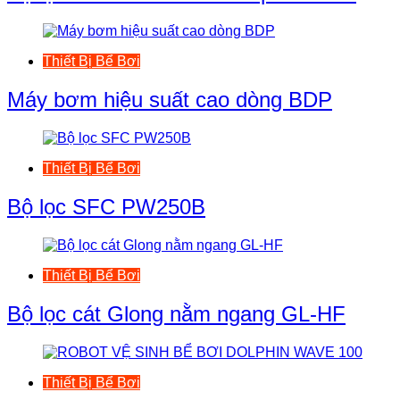
Thiết Bị Bể Bơi
Máy bơm hiệu suất cao dòng BDP
Thiết Bị Bể Bơi
Bộ lọc SFC PW250B
Thiết Bị Bể Bơi
Bộ lọc cát Glong nằm ngang GL-HF
Thiết Bị Bể Bơi