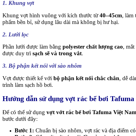
1. Khung vợt
Khung vợt hình vuông với kích thước từ
40–45cm
, làm
phẩm bền bỉ, sử dụng lâu dài mà không bị hư hại.
2. Lưới lọc
Phần lưới được làm bằng
polyester chất lượng cao
, mắt
được duy trì
sạch sẽ và trong vắt
.
3. Bộ phận kết nối với sào nhôm
Vợt được thiết kế với
bộ phận kết nối chắc chắn
, dễ dà
trình làm sạch hồ bơi.
Hướng dẫn sử dụng vợt rác bể bơi Tafuma
Để có thể sử dụng
vợt vớt rác bể bơi Tafuma Việt Na
bước dưới đây:
Bước 1:
Chuẩn bị sào nhôm, vợt rác và địa điểm có 