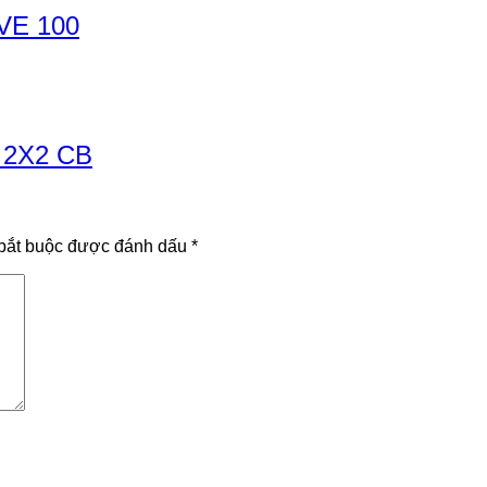
VE 100
2X2 CB
bắt buộc được đánh dấu
*