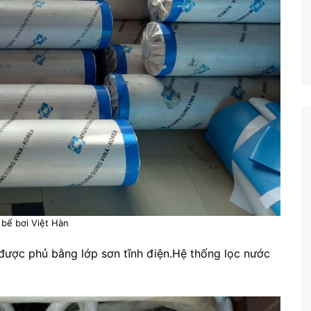
bể bơi Việt Hàn
được phủ bằng lớp sơn tĩnh điện.Hệ thống lọc nước