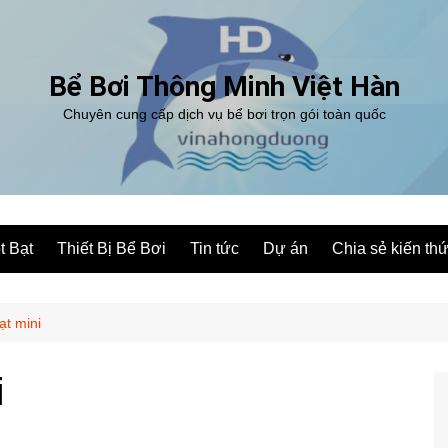
Bể Bơi Thông Minh Việt Hàn
Chuyên cung cấp dịch vụ bể bơi trọn gói toàn quốc
t Bạt
Thiết Bị Bể Bơi
Tin tức
Dự án
Chia sẻ kiến th
ạt mini
i