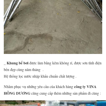
Khung bể bơi
_
được làm bằng kẽm không rỉ, được sơn tĩnh điện
bền đẹp cùng năm tháng .
Hệ thống lọc nước nhập khẩu chuẩn chất lượng .
công ty VINA
Nhằm phục vụ những yêu cầu của khách hàng
HỒNG DƯƠNG
cũng cung cấp thêm những sản phẩm đi cùng :