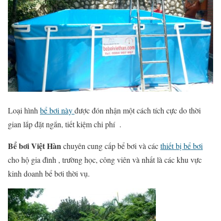
Loại hình
bể bơi này
được đón nhận một cách tích cực do thời
gian lắp đặt ngắn, tiết kiệm chi phí .
Bể bơi Việt Hàn
chuyên cung cấp bể bơi và các
thiết bị bể bơi
cho hộ gia đình , trường học, công viên và nhất là các khu vực
kinh doanh bể bơi thời vụ.