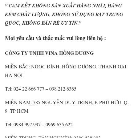
” CAM KẾT KHÔNG SẢN XUẤT HÀNG NHÁI, HÀNG
KÉM CHẤT LƯỢNG, KHÔNG
SỬ DỤNG BẠT TRUNG
QUỐC, KHÔNG BÁN RẺ UY TÍN.”
Mọi yêu cầu và thắc mắc vui lòng liên hệ :
CÔNG TY TNHH VINA HỒNG DƯƠNG
MIỀN BẮC: NGỌC ĐÌNH, HỒNG DƯƠNG, THANH OAI,
HÀ NỘI
Tel: 024 22 666 777 – 098 212 6365
MIỀN NAM: 785 NGUYỄN DUY TRINH, P. PHÚ HỮU, Q.
9, TP HCM
Tel: 0984 997 997 – 0969 635 622
MIỀN TRUNG, TÂY NGUYÊN: 0386.438.893