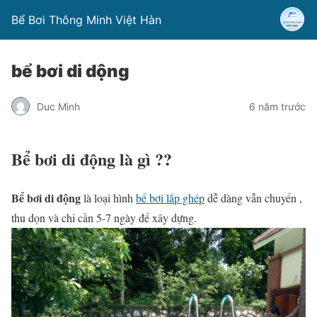
Bể Bơi Thông Minh Việt Hàn
bể bơi di dộng
Duc Minh
6 năm trước
Bể bơi di động là gì ??
Bể bơi di động
là loại hình
bể bơi lắp ghép
dễ dàng vẫn chuyển ,
thu dọn và chỉ cần 5-7 ngày để xây dựng.