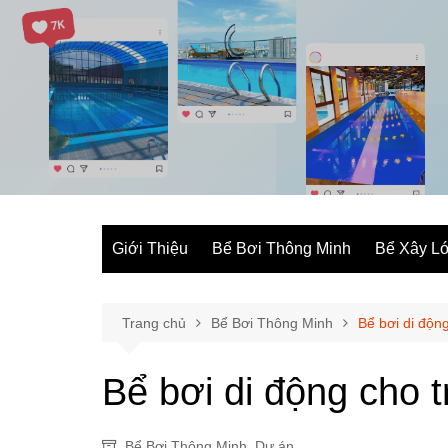
Chuyển
đến
phần
nội
dung
Giới Thiệu
Bể Bơi Thông Minh
Bể Xây Ló
Trang chủ
Bể Bơi Thông Minh
Bể bơi di độn
Bể bơi di động cho 
Bể Bơi Thông Minh
,
Dự án