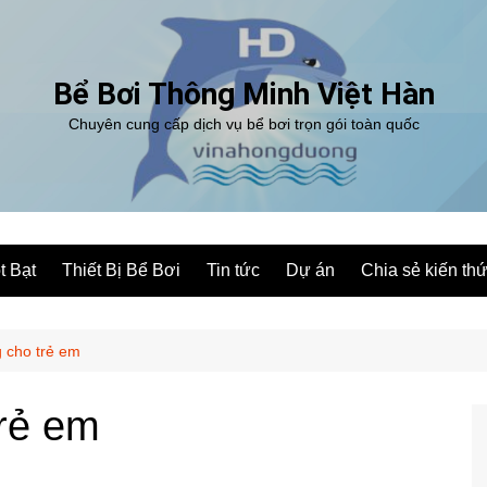
Bể Bơi Thông Minh Việt Hàn
Chuyên cung cấp dịch vụ bể bơi trọn gói toàn quốc
t Bạt
Thiết Bị Bể Bơi
Tin tức
Dự án
Chia sẻ kiến th
g cho trẻ em
trẻ em