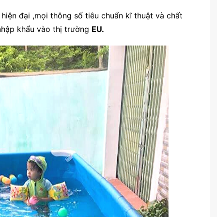
iện đại ,mọi thông số tiêu chuẩn kĩ thuật và chất
nhập khẩu vào thị trường
EU.