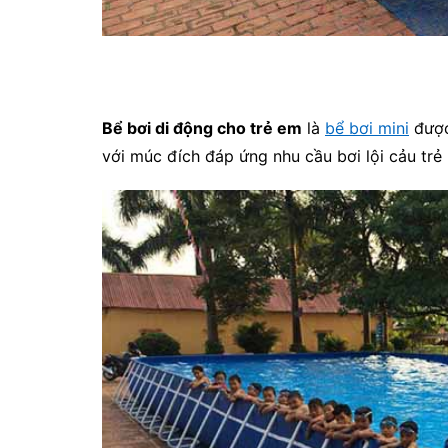
Bể bơi di động cho trẻ em
là
bể bơi mini
đượ
với múc đích đáp ứng nhu cầu bơi lội cảu tr