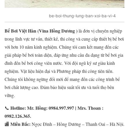
be-boi-thung-lung-ban-xoi-ba-vi-4
Bể Bơi Việt Hàn (Vina Hồng Dương )
là đơn vị chuyên nghiệp
trong lĩnh vực tư vấn, thiết kế, thi công và cung cấp thiết bị bể bơi
với hơn 10 năm kinh nghiệm. Chúng tôi cam kết mang đến các
giải pháp bể bơi toàn diện, đáp ứng nhu cầu đa dạng từ bể bơi gia
đình đến bể bơi công viên nước. Với đội ngũ kỹ sư giàu kinh
nghiệm. Vật liệu hiện đại và Phương pháp thi công tiên tiến.
Chúng tôi không ngừng đổi mới để mang đến các công trình bể
bơi chất lượng cao. Đảm bảo hiệu suất tối ưu và tuổi thọ bền
vững.
Hotline: Mr. Hồng: 0984.997.997 | Mrs. Thoan :
📞
0982.126.365.
Miền Bắc:
🏬
Ngọc Đình – Hồng Dương – Thanh Oai – Hà Nội.