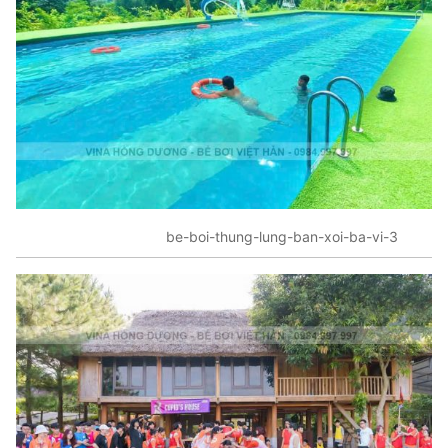
be-boi-thung-lung-ban-xoi-ba-vi-3