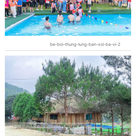
be-boi-thung-lung-ban-xoi-ba-vi-2