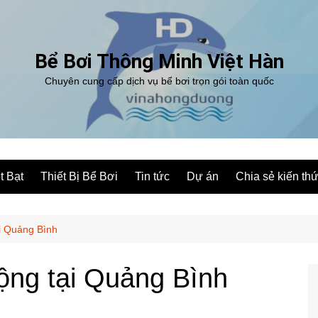
Bể Bơi Thông Minh Việt Hàn
Chuyên cung cấp dịch vụ bể bơi trọn gói toàn quốc
t Bạt
Thiết Bị Bể Bơi
Tin tức
Dự án
Chia sẻ kiến th
ại Quảng Bình
động tại Quảng Bình