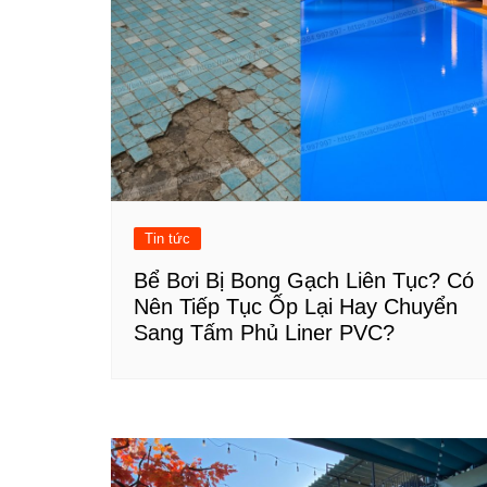
viết
Tin tức
Bể Bơi Bị Bong Gạch Liên Tục? Có
Nên Tiếp Tục Ốp Lại Hay Chuyển
Sang Tấm Phủ Liner PVC?