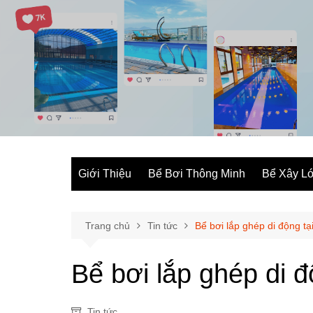
Chuyển
đến
phần
nội
dung
Giới Thiệu
Bể Bơi Thông Minh
Bể Xây Ló
Trang chủ
Tin tức
Bể bơi lắp ghép di động t
Bể bơi lắp ghép di 
Tin tức