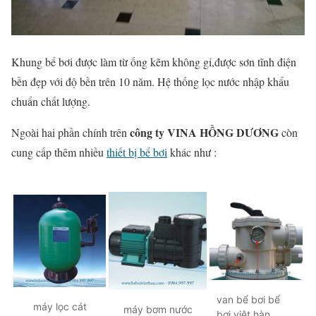
Khung bể bơi được làm từ ống kẽm không gỉ,được sơn tĩnh điện
bền đẹp với độ bền trên 10 năm. Hệ thống lọc nước nhập khẩu
chuẩn chất lượng.
công ty VINA HỒNG DƯƠNG
Ngoài hai phần chính trên
còn
cung cấp thêm nhiều
thiết bị bể bơi
khác như :
van bể bơi bể
máy lọc cát
máy bơm nước
bơi việt hàn