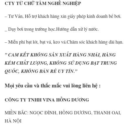
CTY TỪ CHỮ TÂM NGHỀ NGHIỆP
– Tư Vấn, Hỗ trợ khách hàng xin giấy phép kinh doanh bể bơi.
_ Dạy bơi trong trường học.Hướng dẫn xử lý nước.
– Miễn phí bạt lót, bạt vá, keo vá.Chăm sóc khách hàng dài hạn.
” CAM KẾT KHÔNG SẢN XUẤT HÀNG NHÁI, HÀNG
KÉM CHẤT LƯỢNG, KHÔNG
SỬ DỤNG BẠT TRUNG
QUỐC, KHÔNG BÁN RẺ UY TÍN.”
Mọi yêu cầu và thắc mắc vui lòng liên hệ :
CÔNG TY TNHH VINA HỒNG DƯƠNG
MIỀN BẮC: NGỌC ĐÌNH, HỒNG DƯƠNG, THANH OAI,
HÀ NỘI