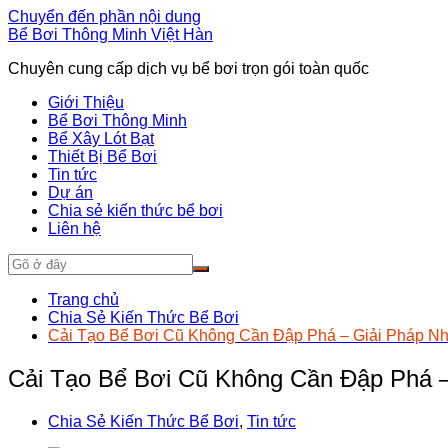
Chuyển đến phần nội dung
Bể Bơi Thông Minh Việt Hàn
Chuyên cung cấp dịch vụ bể bơi trọn gói toàn quốc
Giới Thiệu
Bể Bơi Thông Minh
Bể Xây Lót Bạt
Thiết Bị Bể Bơi
Tin tức
Dự án
Chia sẻ kiến thức bể bơi
Liên hệ
Trang chủ
Chia Sẻ Kiến Thức Bể Bơi
Cải Tạo Bể Bơi Cũ Không Cần Đập Phá – Giải Pháp Nh
Cải Tạo Bể Bơi Cũ Không Cần Đập Phá –
Chia Sẻ Kiến Thức Bể Bơi
,
Tin tức