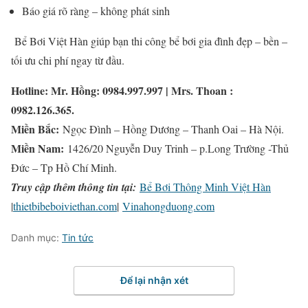
Báo giá rõ ràng – không phát sinh
Bể Bơi Việt Hàn giúp bạn thi công bể bơi gia đình đẹp – bền –
tối ưu chi phí ngay từ đầu.
Hotline: Mr. Hồng: 0984.997.997 | Mrs. Thoan :
0982.126.365.
Miền Bắc:
Ngọc Đình – Hồng Dương – Thanh Oai – Hà Nội.
Miền Nam:
1426/20 Nguyễn Duy Trinh – p.Long Trường -Thủ
Đức – Tp Hồ Chí Minh.
Truy cập thêm thông tin tại:
Bể Bơi Thông Minh Việt Hàn
|
thietbibeboiviethan.com
|
Vinahongduong.com
Danh mục:
Tin tức
Để lại nhận xét