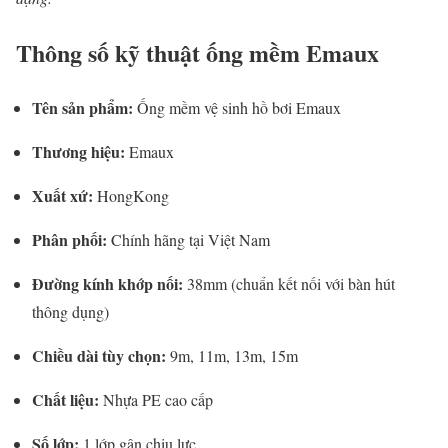
Thông số kỹ thuật ống mềm Emaux
Tên sản phẩm:
Ống mềm vệ sinh hồ bơi Emaux
Thương hiệu:
Emaux
Xuất xứ:
HongKong
Phân phối:
Chính hãng tại Việt Nam
Đường kính khớp nối:
38mm (chuẩn kết nối với bàn hút
thông dụng)
Chiều dài tùy chọn:
9m, 11m, 13m, 15m
Chất liệu:
Nhựa PE cao cấp
Số lớp:
1 lớp gân chịu lực