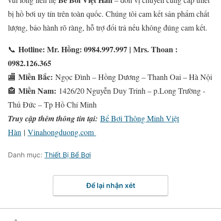
bị hồ bơi uy tín trên toàn quốc. Chúng tôi cam kết sản phẩm chất
lượng, bảo hành rõ ràng, hỗ trợ đổi trả nếu không đúng cam kết.
Hotline: Mr. Hồng: 0984.997.997 | Mrs. Thoan :
📞
0982.126.365
Miền Bắc:
🏬
Ngọc Đình – Hồng Dương – Thanh Oai – Hà Nội
Miền Nam:
🏤
1426/20 Nguyễn Duy Trinh – p.Long Trường -
Thủ Đức – Tp Hồ Chí Minh
Truy cập thêm thông tin tại:
Bể Bơi Thông Minh Việt
Hàn
|
Vinahongduong.com
Danh mục:
Thiết Bị Bể Bơi
Để lại nhận xét