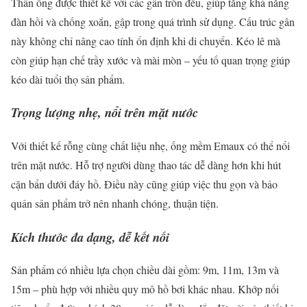
Thân ống được thiết kế với các gân tròn đều, giúp tăng khả năng
đàn hồi và chống xoắn, gập trong quá trình sử dụng. Cấu trúc gân
này không chỉ nâng cao tính ổn định khi di chuyển. Kéo lê mà
còn giúp hạn chế trầy xước và mài mòn – yếu tố quan trọng giúp
kéo dài tuổi thọ sản phẩm.
Trọng lượng nhẹ, nổi trên mặt nước
Với thiết kế rỗng cùng chất liệu nhẹ, ống mềm Emaux có thể nổi
trên mặt nước. Hỗ trợ người dùng thao tác dễ dàng hơn khi hút
cặn bẩn dưới đáy hồ. Điều này cũng giúp việc thu gọn và bảo
quản sản phẩm trở nên nhanh chóng, thuận tiện.
Kích thước đa dạng, dễ kết nối
Sản phẩm có nhiều lựa chọn chiều dài gồm: 9m, 11m, 13m và
15m – phù hợp với nhiều quy mô hồ bơi khác nhau. Khớp nối