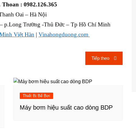
. Thoan : 0982.126.365
hanh Oai – Hà Nội
– p.Long Trường -Thủ Đức – Tp Hồ Chí Minh
Minh Việt Hàn
|
Vinahongduong.com
Tiếp theo
Thiết Bị Bể Bơi
Máy bơm hiệu suất cao dòng BDP