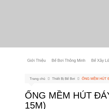
Chuyển
đến
phần
nội
dung
Giới Thiệu
Bể Bơi Thông Minh
Bể Xây Ló
Trang chủ
Thiết Bị Bể Bơi
ỐNG MỀM HÚT Đ
ỐNG MỀM HÚT ĐÁY
15M)