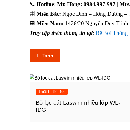
📞
Hotline: Mr. Hồng: 0984.997.997 | Mrs
🏬
Miền Bắc:
Ngọc Đình – Hồng Dương – T
🏤
Miền Nam:
1426/20 Nguyễn Duy Trinh 
Truy cập thêm thông tin tại:
Bể Bơi Thông 
Điều
Trước
hướng
bài
viết
Thiết Bị Bể Bơi
Bộ lọc cát Laswim nhiều lớp WL-
IDG