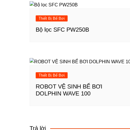
Thiết Bị Bể Bơi
Bộ lọc SFC PW250B
Thiết Bị Bể Bơi
ROBOT VỆ SINH BỂ BƠI
DOLPHIN WAVE 100
Trả lời