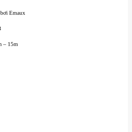
 bơi Emaux
3
m – 15m