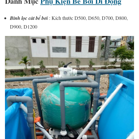
Danh Mục
Phụ Kiện Bể Bơi Di Động
Bình lọc cát bể bơi
: Kích thước D500, D650, D700, D800,
D900, D1200