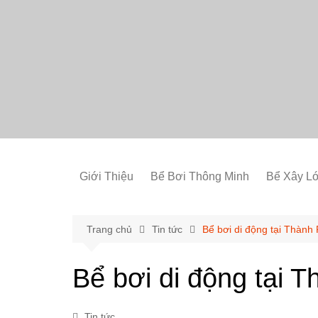
Chuyển
đến
phần
nội
dung
Giới Thiệu
Bể Bơi Thông Minh
Bể Xây Ló
Trang chủ
Tin tức
Bể bơi di động tại Thành
Bể bơi di động tại 
Tin tức