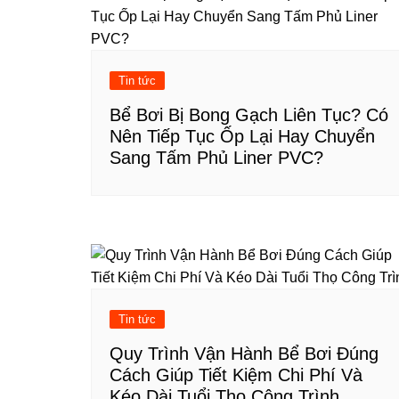
viết
Tin tức
Bể Bơi Bị Bong Gạch Liên Tục? Có
Nên Tiếp Tục Ốp Lại Hay Chuyển
Sang Tấm Phủ Liner PVC?
Tin tức
Quy Trình Vận Hành Bể Bơi Đúng
Cách Giúp Tiết Kiệm Chi Phí Và
Kéo Dài Tuổi Thọ Công Trình