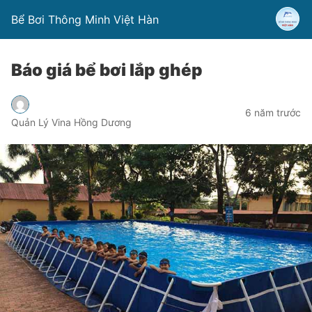
Bể Bơi Thông Minh Việt Hàn
Báo giá bể bơi lắp ghép
6 năm trước
Quản Lý Vina Hồng Dương